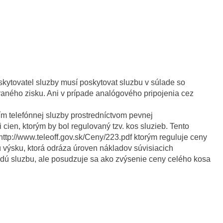
kytovatel sluzby musí poskytovat sluzbu v súlade so
aného zisku. Ani v prípade analógového pripojenia cez
m telefónnej sluzby prostredníctvom pevnej
cien, ktorým by bol regulovaný tzv. kos sluzieb. Tento
http://www.teleoff.gov.sk/Ceny/223.pdf ktorým reguluje ceny
ú výsku, ktorá odráza úroven nákladov súvisiacich
azdú sluzbu, ale posudzuje sa ako zvýsenie ceny celého kosa