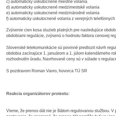
c) automaticky uskutocnené miestne volania
d) automaticky uskutocnené medzimestské volania
e) automaticky uskutocnené medzinárodné volania
f) automaticky uskutocnené volania z verejných telefónnych
Zvýsenie cien kosa sluzieb platných pre nasledujúce obdobi
obdobiami regulácie, zvýsenú o hodnotu faktora cenovej regu
Slovenské telekomunikácie sú povinné predlozit návrh reg
obdobia zacínajúce 1. januárom a 1. júlom kalendárneho ro
rozhodnutím úradu. Navrhované ceny sú v súlade s regula
S pozdravom Roman Vavro, hovorca TÚ SR
Reakcia organizátorov protestu:
Vieme, že prenos dát nie je štátom regulovanou službou. V 