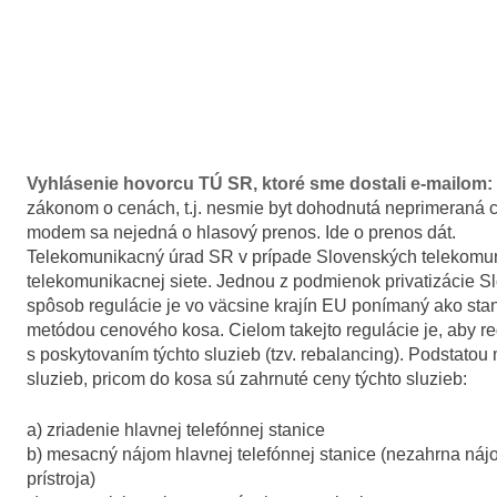
Vyhlásenie hovorcu TÚ SR, ktoré sme dostali e-mailom:
zákonom o cenách, t.j. nesmie byt dohodnutá neprimeraná 
modem sa nejedná o hlasový prenos. Ide o prenos dát.
Telekomunikacný úrad SR v prípade Slovenských telekomunik
telekomunikacnej siete. Jednou z podmienok privatizácie Slo
spôsob regulácie je vo väcsine krajín EU ponímaný ako stand
metódou cenového kosa. Cielom takejto regulácie je, aby reg
s poskytovaním týchto sluzieb (tzv. rebalancing). Podstato
sluzieb, pricom do kosa sú zahrnuté ceny týchto sluzieb:
a) zriadenie hlavnej telefónnej stanice
b) mesacný nájom hlavnej telefónnej stanice (nezahrna náj
prístroja)