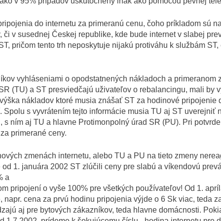
ako v 95% prípadov uskutočnený inak ako pomocou pevnej telef
ripojenia do internetu za primeranú cenu, čoho príkladom sú na
či v susednej Českej republike, kde bude internet v slabej pre
T, pričom tento trh neposkytuje nijakú protiváhu k službám ST
íkov vyhláseniami o opodstatnených nákladoch a primeranom z
SR (TU) a ST presviedčajú uživateľov o rebalancingu, mali by v
že výška nákladov ktoré musia znášať ST za hodinové pripojenie
iť. Spolu s vyvrátením tejto informácie musia TU aj ST uverejni
i, s ním aj TU a hlavne Protimonpolný úrad SR (PU). Pri potvrde
 za primerané ceny.
nových zmenách internetu, alebo TU a PU na tieto zmeny nere
od 1. januára 2002 ST zlúčili ceny pre slabú a víkendovú pre
% a
om pripojení o vyše 100% pre všetkých používateľov! Od 1. apríl
, napr. cena za prvú hodinu pripojenia výjde o 6 Sk viac, teda z
ajú aj pre bytových zákazníkov, teda hlavne domácnosti. Pokia
d 1.7.2002, prídeme k šokujúcemu číslu - hodina internetu pre 