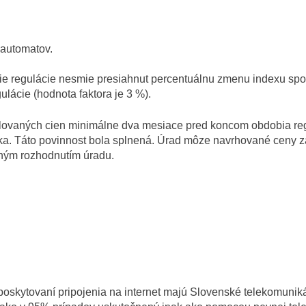
 automatov.
e regulácie nesmie presiahnut percentuálnu zmenu indexu spotre
lácie (hodnota faktora je 3 %).
ulovaných cien minimálne dva mesiace pred koncom obdobia re
ka. Táto povinnost bola splnená. Úrad môze navrhované ceny za
cným rozhodnutím úradu.
poskytovaní pripojenia na internet majú Slovenské telekomunik