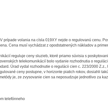
V prípade volania na císla 019XY nejde o regulovanú cenu. Pos
cena. Cena musí vychádzat z opodstatnených nákladov a primer
ácií reguluje ceny sluzieb, ktoré priamo súvisia s poskytovaní
venských telekomunikácií bolo vydanie rozhodnutia o regulácii 
ard. Úrad vydal rozhodnutie o regulácii cien c. 223/2000 Z.z., 
ulované ceny postupne, v horizonte piatich rokov, dosiahli tak
u metódy je, ze zvysovanie cien sa neposudzuje jednotlivo za k
om telefónneho