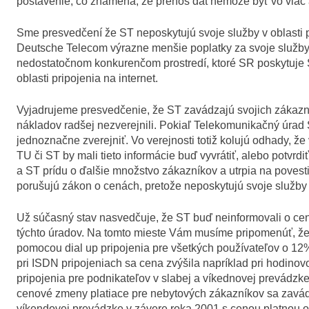
postavenie, čo znamená, že prenos dát nemôže byť vo viac 
Sme presvedčení že ST neposkytujú svoje služby v oblasti p
Deutsche Telecom výrazne menšie poplatky za svoje služby, 
nedostatočnom konkurenčom prostredí, ktoré SR poskytuje S
oblasti pripojenia na internet.
Vyjadrujeme presvedčenie, že ST zavádzajú svojich zákazn
nákladov radšej nezverejnili. Pokiaľ Telekomunikačný úrad 
jednoznačne zverejniť. Vo verejnosti totiž kolujú odhady, 
TU či ST by mali tieto informácie buď vyvrátiť, alebo potvrd
a ST prídu o ďalšie množstvo zákazníkov a utrpia na povest
porušujú zákon o cenách, pretože neposkytujú svoje služby
Už súčasný stav nasvedčuje, že ST buď neinformovali o ce
týchto úradov. Na tomto mieste Vám musíme pripomenúť, že 
pomocou dial up pripojenia pre všetkých používateľov o 12
pri ISDN pripojeniach sa cena zvýšila napríklad pri hodinov
pripojenia pre podnikateľov v slabej a víkednovej prevádzke
cenové zmeny platiace pre nebytových zákazníkov sa zavádz
víkendovej prevádzke v závere roka 2001 s cenou platnou o