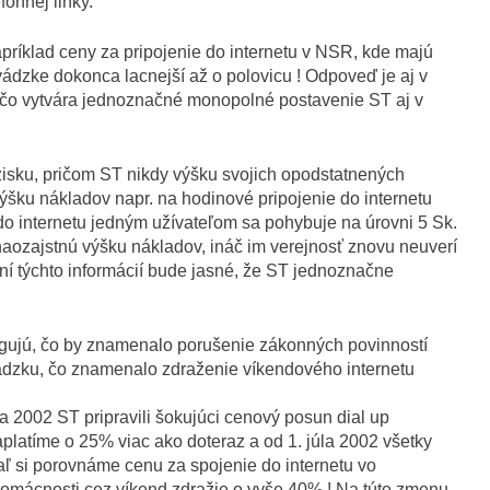
ónnej linky.
príklad ceny za pripojenie do internetu v NSR, kde majú
vádzke dokonca lacnejší až o polovicu ! Odpoveď je aj v
, čo vytvára jednoznačné monopolné postavenie ST aj v
isku, pričom ST nikdy výšku svojich opodstatnených
ýšku nákladov napr. na hodinové pripojenie do internetu
 do internetu jedným užívateľom sa pohybuje na úrovni 5 Sk.
ť naozajstnú výšku nákladov, ináč im verejnosť znovu neuverí
ní týchto informácií bude jasné, že ST jednoznačne
agujú, čo by znamenalo porušenie zákonných povinností
vádzku, čo znamenalo zdraženie víkendového internetu
a 2002 ST pripravili šokujúci cenový posun dial up
aplatíme o 25% viac ako doteraz a od 1. júla 2002 všetky
ľ si porovnáme cenu za spojenie do internetu vo
domácnosti cez víkend zdražie o vyše 40% ! Na túto zmenu