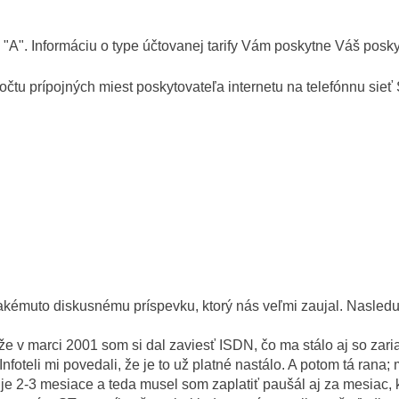
e "A". Informáciu o type účtovanej tarify Vám poskytne Váš posky
čtu prípojných miest poskytovateľa internetu na telefónnu sieť
 takémuto diskusnému príspevku, ktorý nás veľmi zaujal. Nasleduj
e v marci 2001 som si dal zaviesť ISDN, čo ma stálo aj so zari
nfoteli mi povedali, že je to už platné nastálo. A potom tá rana
e 2-3 mesiace a teda musel som zaplatiť paušál aj za mesiac, k