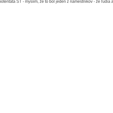
tentáta ST - mysíim, že to bol jeden z námestnikov - že ľudia 