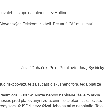
tovateľ prístupu na Internet cez Hotline.
 Slovenských Telekomunikácií. Pre tarifu "A" musí mať
Jozef Duháček, Peter Polakovič, Juraj Bystrický
úci text považujte za súčasť diskusného fóra, teda platí že
adeíim cca. 5000Sk. Nikde nebolo napísane, že je to akcia
; mesiac pred plánovaným zdražením to telekom pustil svetu.
edy som už ISDN nevyužíval, lebo sa mi to neoplatilo. Toto