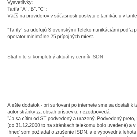
Vysvetlivky:
Tarifa "A","B", "C":
Väčšina providerov v súčasnosti poskytuje tarifikáciu v tarif
"Tarify" sa udeľujú Slovenskými Telekomunikáciámi podľa po
operator minimálne 25 prípojných miest.
Stiahnite si kompletný aktuálny cenník ISDN.
A ešte dodatok - pri surfovaní po internete sme sa dostali k
autor stránky za obsah príspevku nezodpovedá.
"Ja sa cítim od ST podvedený a urazený. Podvedený preto, ž
(do 31.12.2000 to na stránkach telekomu bolo uvedené) a v I
Ihneď som požiadal o zrušenie ISDN, ale výpovedná lehota j