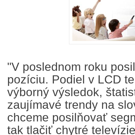
"V poslednom roku posil
pozíciu. Podiel v LCD t
výborný výsledok, štatis
zaujímavé trendy na sl
chceme posilňovať segm
tak tlačiť chytré televíz