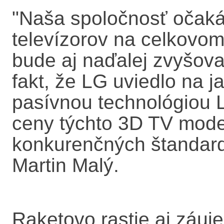
"Naša spoločnosť očaká
televízorov na celkovom
bude aj naďalej zvyšov
fakt, že LG uviedlo na j
pasívnou technológiou
ceny týchto 3D TV mod
konkurenčných štandardn
Martin Malý.
Raketovo rastie aj záuje