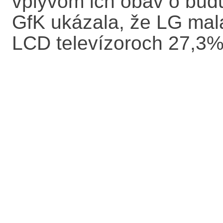
vplyvom ich obáv o budú
GfK ukázala, že LG mala
LCD televízoroch 27,3%