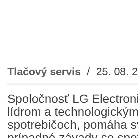
Tlačový servis
/ 25. 08. 2
Spoločnosť LG Electroni
lídrom a technologický
spotrebičoch, pomáha s
prípadné závady so spot