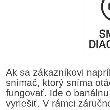
Ak sa zákazníkovi naprí
snímač, ktorý sníma ot
fungovať. Ide o banáln
vyriešiť. V rámci záruč