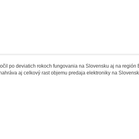
čil po deviatich rokoch fungovania na Slovensku aj na región B
ráva aj celkový rast objemu predaja elektroniky na Slovensku,