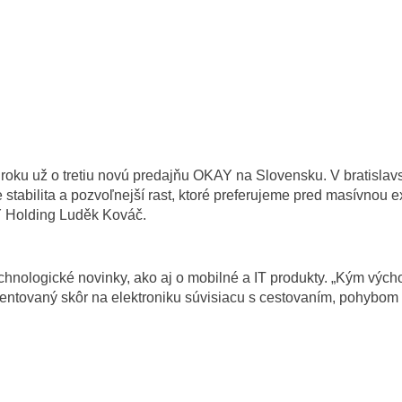
roku už o tretiu novú predajňu OKAY na Slovensku. V bratislavs
e stabilita a pozvoľnejší rast, ktoré preferujeme pred masívnou
AY Holding Luděk Kováč.
hnologické novinky, ako aj o mobilné a IT produkty. „Kým vý
ientovaný skôr na elektroniku súvisiacu s cestovaním, pohybo