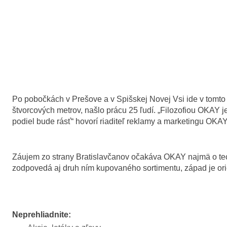
Po pobočkách v Prešove a v Spišskej Novej Vsi ide v tomto 
štvorcových metrov, našlo prácu 25 ľudí. „Filozofiou OKAY j
podiel bude rásť“ hovorí riaditeľ reklamy a marketingu OK
Záujem zo strany Bratislavčanov očakáva OKAY najmä o tec
zodpovedá aj druh ním kupovaného sortimentu, západ je or
Neprehliadnite: