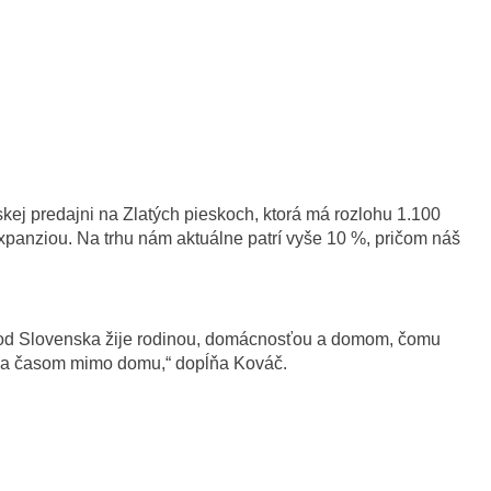
kej predajni na Zlatých pieskoch, ktorá má rozlohu 1.100
 expanziou. Na trhu nám aktuálne patrí vyše 10 %, pričom náš
chod Slovenska žije rodinou, domácnosťou a domom, čomu
m a časom mimo domu,“ dopĺňa Kováč.