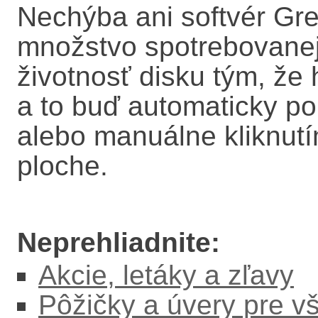
Nechýba ani softvér Gre
množstvo spotrebovanej
životnosť disku tým, že
a to buď automaticky p
alebo manuálne kliknut
ploche.
Neprehliadnite:
Akcie, letáky a zľavy
Pôžičky a úvery pre v