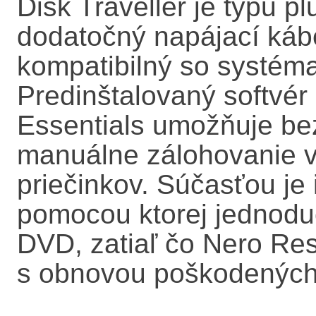
Disk Traveller je typu pl
dodatočný napájací káb
kompatibilný so systém
Predinštalovaný softvé
Essentials umožňuje be
manuálne zálohovanie 
priečinkov. Súčasťou je i
pomocou ktorej jednoduc
DVD, zatiaľ čo Nero R
s obnovou poškodených