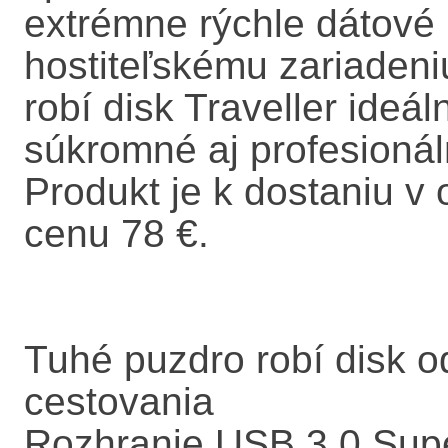
extrémne rýchle dátové p
hostiteľskému zariaden
robí disk Traveller ide
súkromné aj profesionál
Produkt je k dostaniu 
cenu 78 €.
Tuhé puzdro robí disk o
cestovania
Rozhranie USB 3.0 Sup