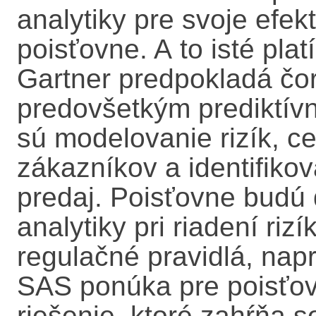
analytiky pre svoje efek
poisťovne. A to isté plat
Gartner predpokladá čora
predovšetkým prediktívn
sú modelovanie rizík, ce
zákazníkov a identifikova
predaj. Poisťovne budú 
analytiky pri riadení rizí
regulačné pravidlá, napr
SAS ponúka pre poisťov
riešenie, ktoré zahŕňa s