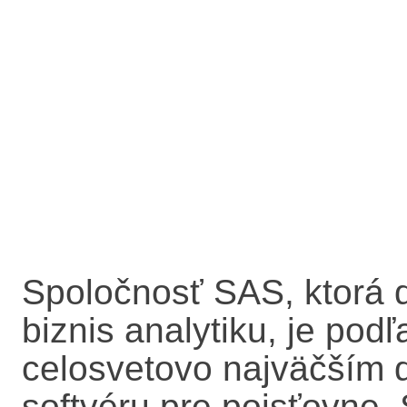
Spoločnosť SAS, ktorá d
biznis analytiku, je pod
celosvetovo najväčším 
softvéru pre poisťovne.