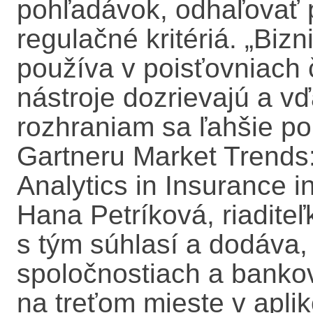
pohľadávok, odhaľovať p
regulačné kritériá. „Bizn
používa v poisťovniach č
nástroje dozrievajú a v
rozhraniam sa ľahšie po
Gartneru Market Trends
Analytics in Insurance i
Hana Petríková, riadit
s tým súhlasí a dodáva
spoločnostiach a banko
na treťom mieste v aplik