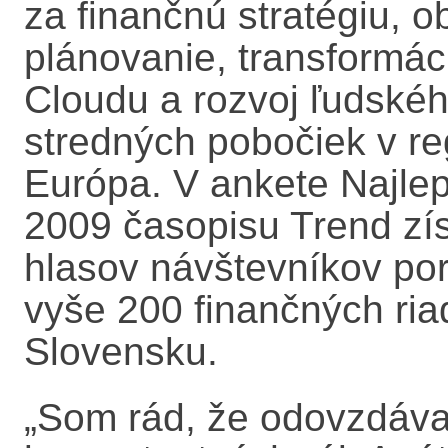
za finančnú stratégiu, 
plánovanie, transformá
Cloudu a rozvoj ľudskéh
stredných pobočiek v r
Európa. V ankete Najle
2009 časopisu Trend zí
hlasov návštevníkov por
vyše 200 finančných ria
Slovensku.
„Som rád, že odovzdáv