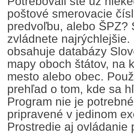
Potrebovali ste už nieke
poštové smerovacie čísl
predvoľbu, alebo ŠPZ?
zvládnete najrýchlejšie
obsahuje databázy Slove
mapy oboch štátov, na 
mesto alebo obec. Použí
prehľad o tom, kde sa 
Program nie je potrebné 
pripravené v jedinom exe
Prostredie aj ovládanie