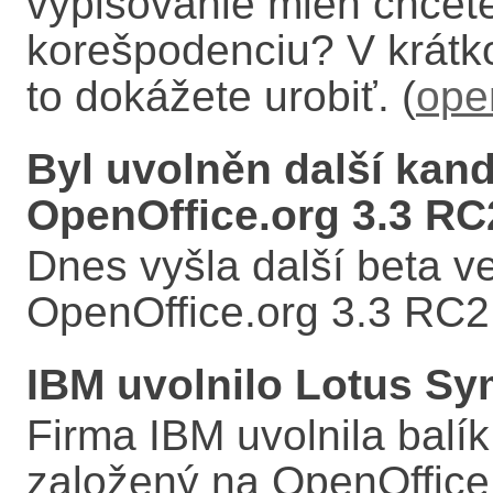
vypisovanie mien chcet
korešpodenciu? V krát
to dokážete urobiť. (
ope
Byl uvolněn další kandi
OpenOffice.org 3.3 RC
Dnes vyšla další beta v
OpenOffice.org 3.3 RC2.
IBM uvolnilo Lotus S
Firma IBM uvolnila balí
založený na OpenOffice.o