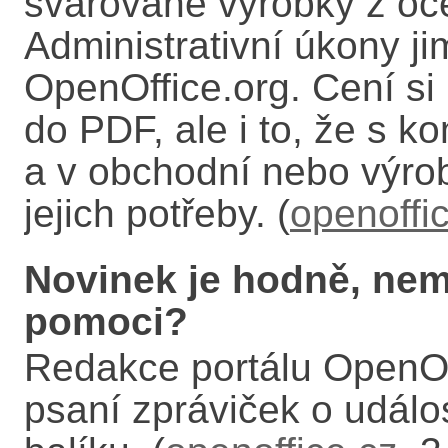
svařované výrobky z oce
Administrativní úkony ji
OpenOffice.org. Cení s
do PDF, ale i to, že s k
a v obchodní nebo výrob
jejich potřeby. (
openoffi
Novinek je hodně, nem
pomoci?
Redakce portálu OpenOf
psaní zpráviček o udál