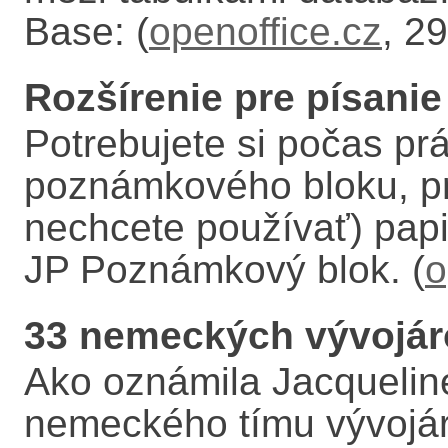
Base: (
openoffice.cz
, 2
Rozšírenie pre písani
Potrebujete si počas p
poznámkového bloku, pr
nechcete používať) papie
JP Poznámkový blok. (
o
33 nemeckých vývojár
Ako oznámila Jacquelin
nemeckého tímu vývojár