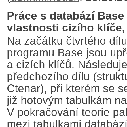
Práce s databází Base 
vlastnosti cizího klíč
Na začátku čtvrtého díl
programu Base jsou upř
a cizích klíčů. Následuj
předchozího dílu (strukt
Ctenar), při kterém se s
již hotovým tabulkám naš
V pokračování teorie p
mezi tabulkami databází