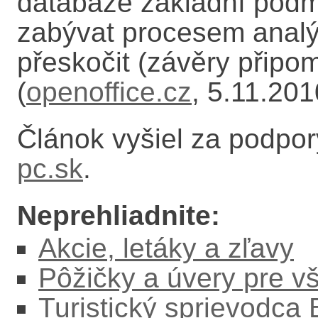
databáze základní pod
zabývat procesem analýz
přeskočit (závěry připome
(
openoffice.cz
, 5.11.201
Článok vyšiel za podpo
pc.sk
.
Neprehliadnite:
Akcie, letáky a zľavy
Pôžičky a úvery pre v
Turistický sprievodca