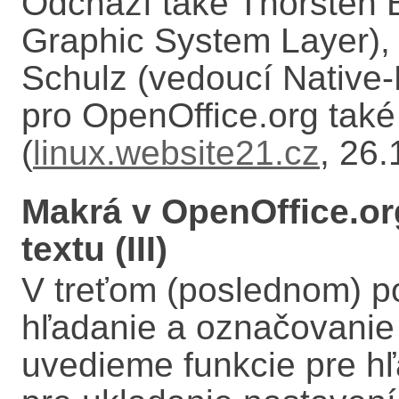
Odchází také Thorsten 
Graphic System Layer), 
Schulz (vedoucí Native
pro OpenOffice.org také
(
linux.website21.cz
, 26
Makrá v OpenOffice.org
textu (III)
V treťom (poslednom) p
hľadanie a označovanie 
uvedieme funkcie pre h