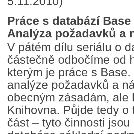
5.11.2010)
Práce s databází Base 
Analýza požadavků a 
V pátém dílu seriálu o
částečně odbočíme od h
kterým je práce s Base.
analýze požadavků a ná
obecným zásadám, ale h
Knihovna. Půjde tedy o t
část – tyto činnosti jso