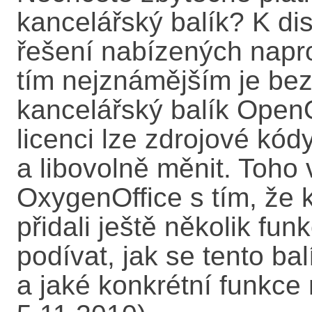
kancelářský balík? K di
řešení nabízených napr
tím nejznámějším je be
kancelářský balík OpenO
licenci lze zdrojové kód
a libovolně měnit. Toho v
OxygenOffice s tím, že 
přidali ještě několik fu
podívat, jak se tento ba
a jaké konkrétní funkce 