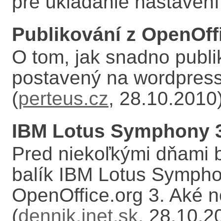
pre ukladanie nastavení.
Publikování z OpenOf
O tom, jak snadno publi
postavený na wordpress
(
perteus.cz
, 28.10.2010
IBM Lotus Symphony 
Pred niekoľkými dňami 
balík IBM Lotus Symphon
OpenOffice.org 3. Aké n
(
dennik.inet.sk
, 28.10.2