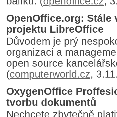
balíku. (
openoffice.cz
, 
OpenOffice.org: Stále 
projektu LibreOffice
Důvodem je prý nespoko
organizaci a manageme
open source kancelářsk
(
computerworld.cz
, 3.1
OxygenOffice Proffesio
tvorbu dokumentů
Nechcete zbytečně platit