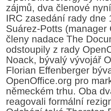
zájmů, dva členové nyní
IRC zasedání rady dne 
Suárez-Potts (manager 
členy nadace The Docu
odstoupily z rady OpenO
Noack, bývalý vývojář O
Florian Effenberger býv
OpenOffice.org pro mark
německém trhu. Oba dv
reagovali formální rezig