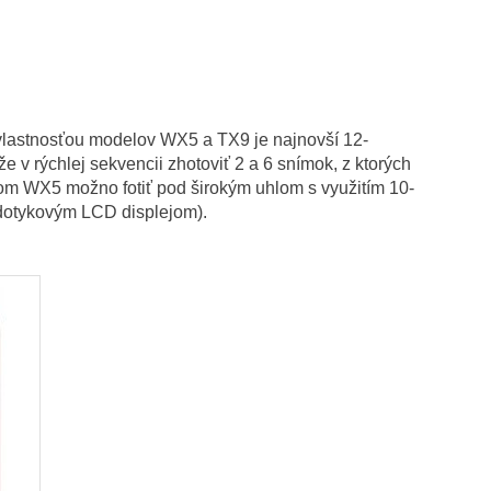
 vlastnosťou modelov WX5 a TX9 je najnovší 12-
 rýchlej sekvencii zhotoviť 2 a 6 snímok, z ktorých
om WX5 možno fotiť pod širokým uhlom s využitím 10-
 dotykovým LCD displejom).