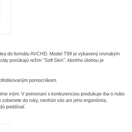
videa do formátu AVCHD. Model T99 je vybavený rovnakým
áty ponúkajú režim "Soft Skin", ktorého úlohou je
sofistikovaným pomocníkom.
úplne iným. V porovnaní s konkurenciou produkuje iba o málo
 zoberiete do ruky, neohúri vás ani jeho ergonómia,
dú preklínať.