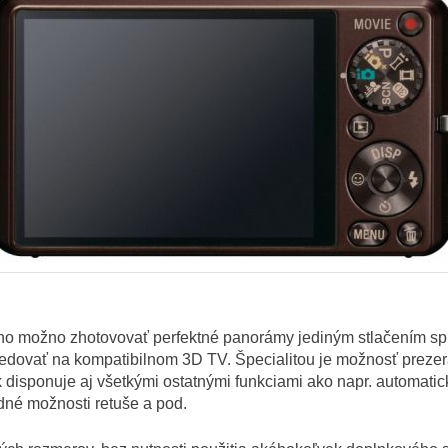
ho možno zhotovovať perfektné panorámy jediným stlačením s
ledovať na kompatibilnom 3D TV. Špecialitou je možnosť prezer
nak disponuje aj všetkými ostatnými funkciami ako napr. auto
adné možnosti retuše a pod.