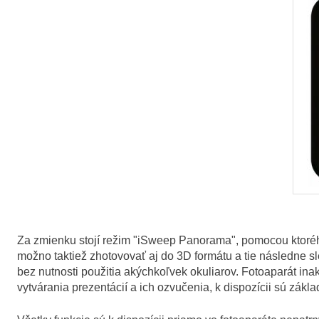
Za zmienku stojí režim "iSweep Panorama", pomocou ktoré
možno taktiež zhotovovať aj do 3D formátu a tie následne s
bez nutnosti použitia akýchkoľvek okuliarov. Fotoaparát i
vytvárania prezentácií a ich ozvučenia, k dispozícii sú zákl