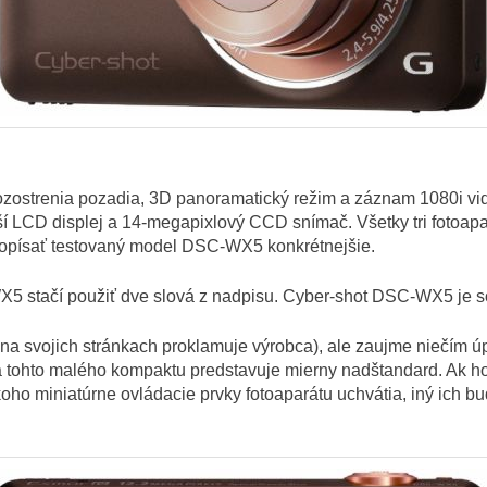
rozostrenia pozadia, 3D panoramatický režim a záznam 1080i 
 LCD displej a 14-megapixlový CCD snímač. Všetky tri fotoapar
k opísať testovaný model DSC-WX5 konkrétnejšie.
5 stačí použiť dve slová z nadpisu. Cyber-shot DSC-WX5 je 
 na svojich stránkach proklamuje výrobca), ale zaujme niečím 
ita tohto malého kompaktu predstavuje mierny nadštandard. Ak ho
oho miniatúrne ovládacie prvky fotoaparátu uchvátia, iný ich bu