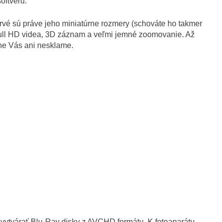
oftvéru.
é sú práve jeho miniatúrne rozmery (schováte ho takmer
m Full HD videa, 3D záznam a veľmi jemné zoomovanie. Až
rane Vás ani nesklame.
 vytvárať Blu-Ray disky z AVCHD formátu. K fotoaparátu