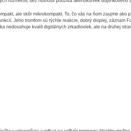
ných rozmerov, bez nutnosti použitia akéhokoľvek doplnkového s
akt, ale skôr mikrokompakt. To, čo vás na ňom zaujme ako prv
funkcií. Jeho tromfom sú rýchle reakcie, dobrý displej, zázna
eka nedosahuje kvalít digitálnych zrkadloviek, ale na druhej st
íručku v slovenčine a odkaz na softvér pomocou ktorého možno