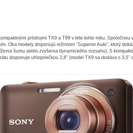
ompaktnými prístrojmi TX9 a T99 v lete tohto roku. Spoločnou
Oba modely disponujú režimom "Superior Auto", ktorý dokáže v
níženia šumu alebo zvýšenia dynamického rozsahu). S kompakt
rátu disponuje uhlopriečkou 2,8" (model TX9 sa dodáva s 3,5"