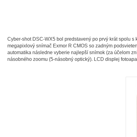
Cyber-shot DSC-WX5 bol predstavený po prvý krát spolu s k
megapixlový snímač Exmor R CMOS so zadným podsvietením. 
automatika následne vyberie najlepší snímok (za účelom z
násobného zoomu (5-násobný optický). LCD displej fotoapa