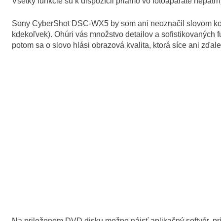
Všetky funkcie sú k dispozícii priamo vo fotoaparáte nepatr
Sony CyberShot DSC-WX5 by som ani neoznačil slovom komp
kdekoľvek). Ohúri vás množstvo detailov a sofistikovaných 
potom sa o slovo hlási obrazová kvalita, ktorá síce ani zďal
Na priloženom DVD disku možno nájsť aplikačný softvér, pr