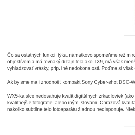
Čo sa ostatných funkcií týka, námatkovo spomeňme režim 
objektívom a má rovnaký dizajn tela ako TX9, má však menší
vyhladzovať vrásky, príp. iné nedokonalosti. Poďme si vša
Ak by sme mali zhodnotiť kompakt Sony Cyber-shot DSC-WX
WX5-ka síce nedosahuje kvalít digitálnych zrkadloviek (ako
kvalitnejšie fotografie, alebo inými slovami: Obrazová kval
nakoľko subtílne telo fotoaparátu žiadnou nedisponuje. Niek