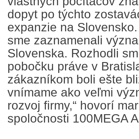
vlastných počítačov zn
dopyt po týchto zostav
expanzie na Slovensko.
sme zaznamenali význa
Slovenska. Rozhodli sme
pobočku práve v Bratisl
zákazníkom boli ešte bli
vnímame ako veľmi význ
rozvoj firmy,“ hovorí m
spoločnosti 100MEGA Al