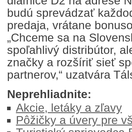
diaľnice D2 na adrese N
budú sprevádzať každo
predaja, vrátane bonus
„Chceme sa na Slovensk
spoľahlivý distribútor, a
značky a rozšíriť sieť 
partnerov,“ uzatvára Tál
Neprehliadnite:
Akcie, letáky a zľavy
Pôžičky a úvery pre v