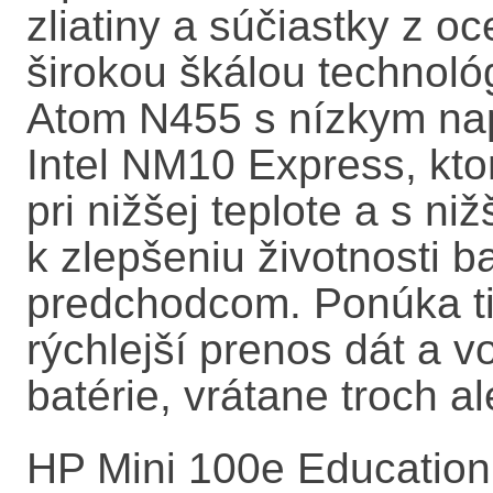
zliatiny a súčiastky z o
širokou škálou technológ
Atom N455 s nízkym na
Intel NM10 Express, kto
pri nižšej teplote a s ni
k zlepšeniu životnosti b
predchodcom. Ponúka t
rýchlejší prenos dát a vo
batérie, vrátane troch a
HP Mini 100e Education