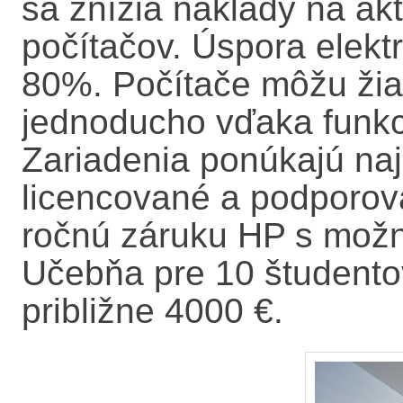
sa znížia náklady na ak
počítačov. Úspora elekt
80%. Počítače môžu žiac
jednoducho vďaka funkc
Zariadenia ponúkajú na
licencované a podporova
ročnú záruku HP s možno
Učebňa pre 10 študento
približne 4000 €.